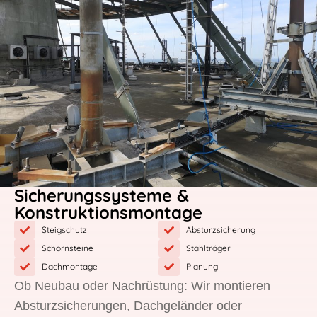
Sicherungssysteme &
Konstruktionsmontage
Steigschutz
Absturzsicherung
Schornsteine
Stahlträger
Dachmontage
Planung
Ob Neubau oder Nachrüstung: Wir montieren
Absturzsicherungen, Dachgeländer oder