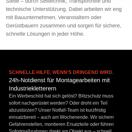
Stelle – durch Seiltechnik, Transporthilfe und
technische Unterstützung. Dabei arbeiten wir eng
mit Bauunternehmen, Veranstaltern oder
Gerüstbauern zusammen und sorgen für sichere,
schnelle Lösungen in jeder Höhe.
SCHNELLE HILFE, WENN’S DRINGEND WIRD.
24h-Notdienst für Montagearbeiten mit
Industriekletterern
Ein Werbeschild hat sich gelöst? Blitzschutz muss
sofort nachgerüstet werden? Oder droht ein Teil
abzustürzen? Unser Notfall-Team ist kurzfristig
einsatzbereit – auch am Wochenende. Wir sichern
Gefahrenstellen, montieren Ersatzteile oder führen
Sofortmaßnahmen direkt am Objekt aus – schnell,