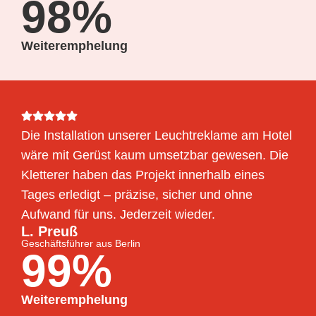
98%
Weiteremphelung
Die Installation unserer Leuchtreklame am Hotel
wäre mit Gerüst kaum umsetzbar gewesen. Die
Kletterer haben das Projekt innerhalb eines
Tages erledigt – präzise, sicher und ohne
Aufwand für uns. Jederzeit wieder.
L. Preuß
Geschäftsführer aus Berlin
99%
Weiteremphelung